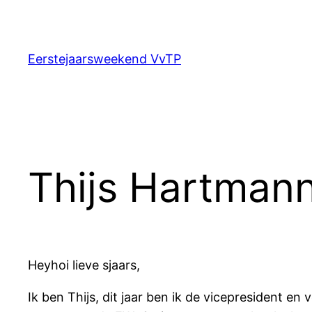
Ga
naar
de
Eerstejaarsweekend VvTP
inhoud
Thijs Hartman
Heyhoi lieve sjaars,
Ik ben Thijs, dit jaar ben ik de vicepresident e