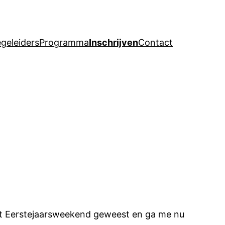
geleiders
Programma
Inschrijven
Contact
p het Eerstejaarsweekend geweest en ga me nu